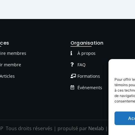
rces
Organisation
ire membres
À propos
ir membre
FAQ
Articles
Formations
Pour offrir 
témoins pour
Événements
à ces techn
de navigatio
consentement
Ac
P Tous droits réservés | propulsé par
Nexlab
|
Cookies
|
C