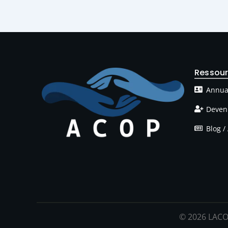
Ressou
Annua
Deven
Blog / 
© 2026 LACO