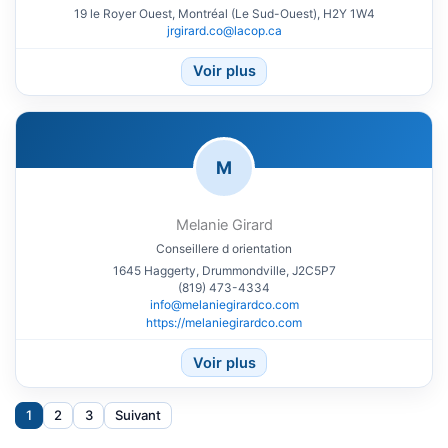
19 le Royer Ouest, Montréal (Le Sud-Ouest), H2Y 1W4
jrgirard.co@lacop.ca
Voir plus
M
Melanie Girard
Conseillere d orientation
1645 Haggerty, Drummondville, J2C5P7
(819) 473-4334
info@melaniegirardco.com
https://melaniegirardco.com
Voir plus
1
2
3
Suivant