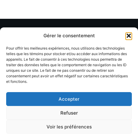
Gérer le consentement
Ressources
Organisation
Soutien
Pour offrir les meilleures expériences, nous utilisons des technologies
Annuaire
À propos
Contact
telles que les témoins pour stocker et/ou accéder aux informations des
membres
appareils. Le fait de consentir à ces technologies nous permettra de
FAQ
Facebook
traiter des données telles que le comportement de navigation ou les ID
uniques sur ce site. Le fait de ne pas consentir ou de retirer son
Devenir
Formations
Linkedin
consentement peut avoir un effet négatif sur certaines caractéristiques
membre
et fonctions.
Événements
Blog / Articles
Accepter
Refuser
Voir les préférences
© 2026 LACOP Tous droits réservés | propulsé par
Nexlab
|
Cookies
|
Confidentialté