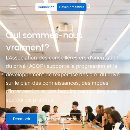
Connexion
Devenir membre
Qui sommes-nous
vraiment?
L’Association des conseillères.ers d’orientation
du privé (ACOP) supporte la progression et le
développement de l’expertise des c.o. du privé
sur le plan des connaissances, des modes
d’intervention et des besoins particuliers à ce
secteur de pratique.
Découvrir
Devenir membre