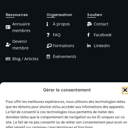
Ressources
Organisation
Soutien
Annuaire
À propos
Contact
membres
FAQ
Facebook
Devenir
Formations
Linkedin
membre
Événements
Blog / Articles
Gérer le consentement
© 2026 LACOP Tous droits réservés | propulsé par
Nexlab
|
Cookies
|
Confidentialté
Pour offrir les meilleures expériences, nous utilisons des technologies telles
que les témoins pour stocker et/ou accéder aux informations des appareils.
Le fait de consentir à ces technologies nous permettra de traiter des
données telles que le comportement de navigation ou les ID uniques sur ce
site. Le fait de ne pas consentir ou de retirer son consentement peut avoir un
effet négatif sur certaines caractéristiques et fonctions.