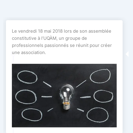
Le vendredi 18 mai 2018 lors de son assemblée
constitutive à l’UQÀM, un groupe de
professionnels passionnés se réunit pour créer
une association.