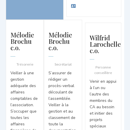
Mélodie
Mélodie
Wilfrid
Brochu
Brochu
Larochelle
c.o.
c.o.
c.o.
Trésorerie
Secrétariat
Personne
Veiller à une
S’assurer de
conseillère
gestion
rédiger un
Venir en appui
adéquate des
procès-verbal
à l’un ou
affaires
découlant de
l’autre des
comptables de
l’assemblée.
membres du
l’association.
Veiller à la
CA au besoin
S’occuper que
gestion et au
et initier des
toutes les
classement de
projets
affaires
toute la
spéciaux