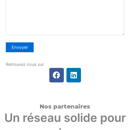
Retrouvez nous sur
F
L
a
i
c
n
e
k
b
e
Nos partenaires
o
d
o
i
Un réseau solide pour
k
n