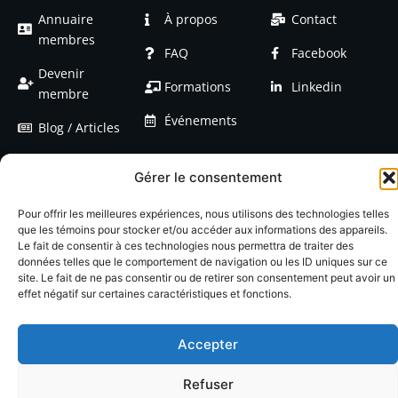
Annuaire
À propos
Contact
membres
FAQ
Facebook
Devenir
Formations
Linkedin
membre
Événements
Blog / Articles
Gérer le consentement
Pour offrir les meilleures expériences, nous utilisons des technologies telles
que les témoins pour stocker et/ou accéder aux informations des appareils.
© 2026 LACOP Tous droits réservés | propulsé par
Nexlab
|
Cookies
|
Le fait de consentir à ces technologies nous permettra de traiter des
Confidentialté
données telles que le comportement de navigation ou les ID uniques sur ce
site. Le fait de ne pas consentir ou de retirer son consentement peut avoir un
effet négatif sur certaines caractéristiques et fonctions.
Accepter
Refuser