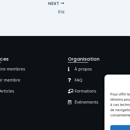
NEXT
Iris
rces
Organisation
ire membres
À propos
ir membre
FAQ
Articles
Formations
Pour offrir 
témoins pour
Événements
à ces techn
de navigatio
consentement