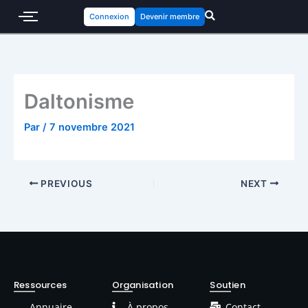
Connexion
Devenir membre
Daltonisme
Par
/
7 novembre 2021
PREVIOUS
NEXT
Ressources
Organisation
Soutien
Annuaire
À propos
Contact