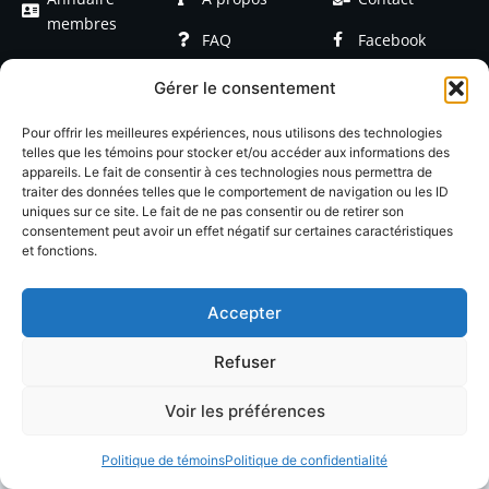
membres
FAQ
Facebook
Devenir
Formations
Linkedin
Gérer le consentement
membre
Événements
Blog / Articles
Pour offrir les meilleures expériences, nous utilisons des technologies
telles que les témoins pour stocker et/ou accéder aux informations des
appareils. Le fait de consentir à ces technologies nous permettra de
traiter des données telles que le comportement de navigation ou les ID
uniques sur ce site. Le fait de ne pas consentir ou de retirer son
consentement peut avoir un effet négatif sur certaines caractéristiques
et fonctions.
© 2026 LACOP Tous droits réservés | propulsé par
Nexlab
|
Cookies
|
Confidentialté
Accepter
Refuser
Voir les préférences
Politique de témoins
Politique de confidentialité