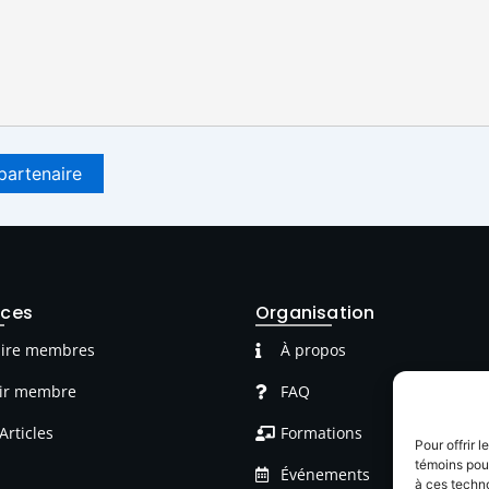
rces
Organisation
ire membres
À propos
ir membre
FAQ
Articles
Formations
Pour offrir 
témoins pour
Événements
à ces techn