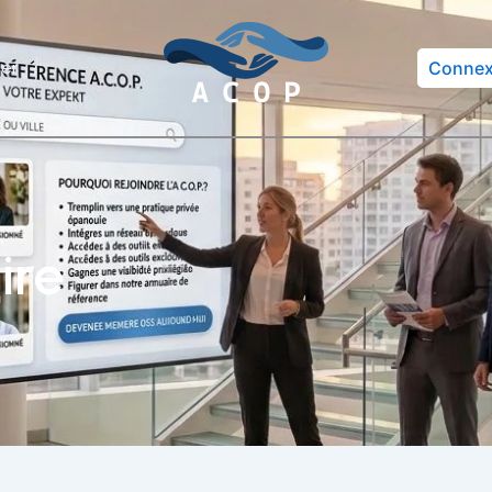
er
Connex
ire