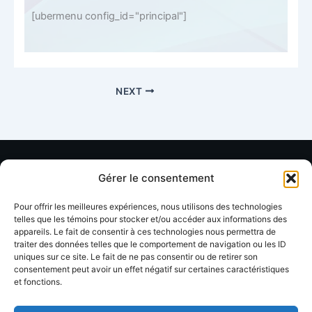
[ubermenu config_id="principal"]
NEXT
Gérer le consentement
Ressources
Organisation
Soutien
Pour offrir les meilleures expériences, nous utilisons des technologies
Annuaire
À propos
Contact
telles que les témoins pour stocker et/ou accéder aux informations des
membres
appareils. Le fait de consentir à ces technologies nous permettra de
FAQ
Facebook
traiter des données telles que le comportement de navigation ou les ID
uniques sur ce site. Le fait de ne pas consentir ou de retirer son
Devenir
Formations
Linkedin
consentement peut avoir un effet négatif sur certaines caractéristiques
membre
et fonctions.
Événements
Blog / Articles