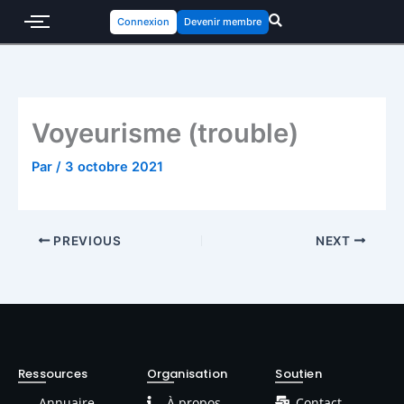
Connexion
Devenir membre
Voyeurisme (trouble)
Par
/
3 octobre 2021
PREVIOUS
NEXT
Ressources
Organisation
Soutien
Annuaire
À propos
Contact