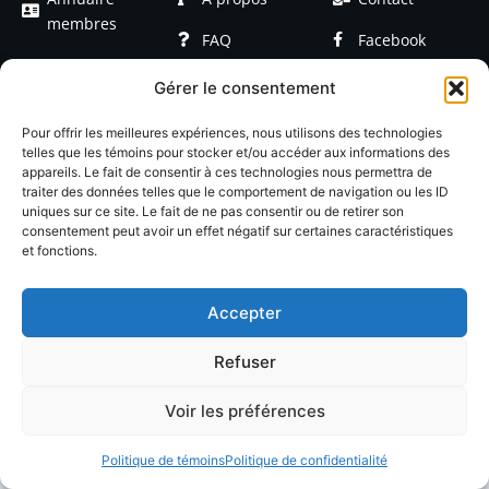
membres
FAQ
Facebook
Devenir
Formations
Linkedin
Gérer le consentement
membre
Événements
Blog / Articles
Pour offrir les meilleures expériences, nous utilisons des technologies
telles que les témoins pour stocker et/ou accéder aux informations des
appareils. Le fait de consentir à ces technologies nous permettra de
traiter des données telles que le comportement de navigation ou les ID
uniques sur ce site. Le fait de ne pas consentir ou de retirer son
consentement peut avoir un effet négatif sur certaines caractéristiques
et fonctions.
© 2026 LACOP Tous droits réservés | propulsé par
Nexlab
|
Cookies
|
Confidentialté
Accepter
Refuser
Voir les préférences
Politique de témoins
Politique de confidentialité