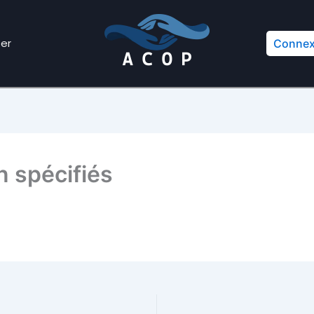
er
Connex
n spécifiés