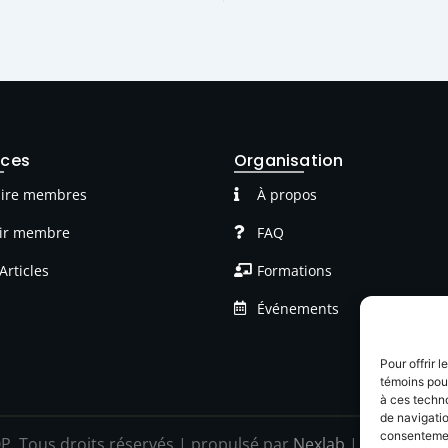
rces
Organisation
ire membres
À propos
ir membre
FAQ
Articles
Formations
Événements
Pour offrir 
témoins pour
à ces techn
de navigatio
consentement
P Tous droits réservés | propulsé par
Nexlab
|
Cookies
|
C