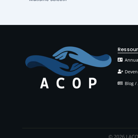
Ressou
Annua
Deven
Blog / 
© 2026 LACO