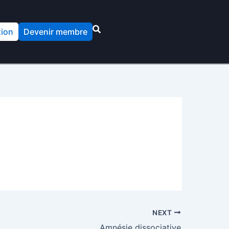
ion
Devenir membre
NEXT
Amnésie dissociative