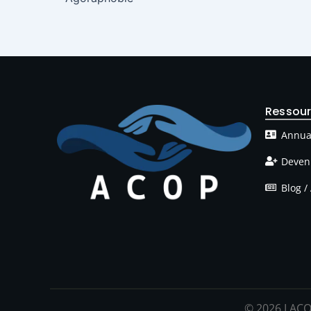
Ressou
Annua
Deven
Blog / 
© 2026 LACO