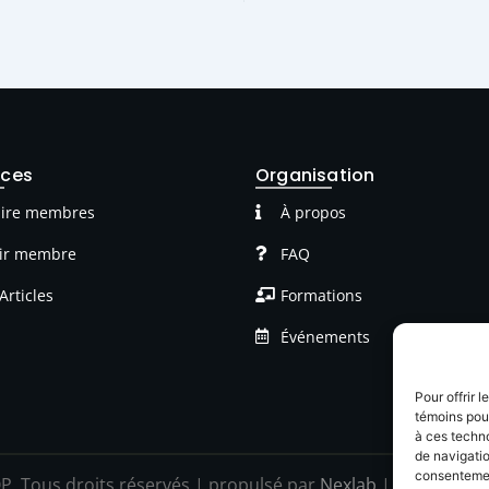
rces
Organisation
ire membres
À propos
ir membre
FAQ
Articles
Formations
Événements
Pour offrir 
témoins pour
à ces techn
de navigatio
consentement
P Tous droits réservés | propulsé par
Nexlab
|
Cookies
|
C