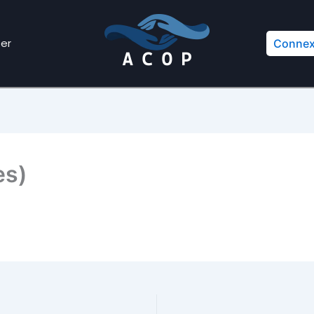
er
Connex
es)