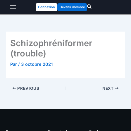
Connexion
Devenir membre
Schizophréniformer
(trouble)
Par
/
3 octobre 2021
PREVIOUS
NEXT