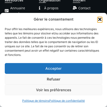
Ressources
Organisation
Soutien
Annuaire
À propos
Contact
membres
FAQ
Facebook
Gérer le consentement
Devenir
Formations
Linkedin
membre
Pour offrir les meilleures expériences, nous utilisons des technologies
telles que les témoins pour stocker et/ou accéder aux informations des
Événements
Blog / Articles
appareils. Le fait de consentir à ces technologies nous permettra de
traiter des données telles que le comportement de navigation ou les ID
uniques sur ce site. Le fait de ne pas consentir ou de retirer son
consentement peut avoir un effet négatif sur certaines caractéristiques
et fonctions.
Accepter
© 2026 LACOP Tous droits réservés | propulsé par
Nexlab
|
Cookies
|
Confidentialté
Refuser
Voir les préférences
Politique de témoins
Politique de confidentialité