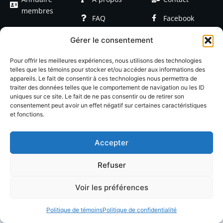
membres
FAQ
Facebook
Devenir
Formations
Linkedin
Gérer le consentement
membre
Événements
Blog / Articles
Pour offrir les meilleures expériences, nous utilisons des technologies
telles que les témoins pour stocker et/ou accéder aux informations des
appareils. Le fait de consentir à ces technologies nous permettra de
traiter des données telles que le comportement de navigation ou les ID
uniques sur ce site. Le fait de ne pas consentir ou de retirer son
consentement peut avoir un effet négatif sur certaines caractéristiques
et fonctions.
© 2026 LACOP Tous droits réservés | propulsé par
Nexlab
|
Cookies
|
Confidentialté
Accepter
Refuser
Voir les préférences
Politique de témoins
Politique de confidentialité