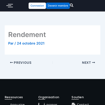
Connexion
Devenir membre
Rendement
Par
/
24 octobre 2021
PREVIOUS
NEXT
Ressources
Organisation
Soutien
Annuaire
À propos
Contact