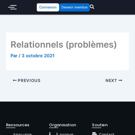
Connexion
Devenir membre
Relationnels (problèmes)
Par
/
3 octobre 2021
PREVIOUS
NEXT
Ressources
Organisation
Soutien
Annuaire
À propos
Contact