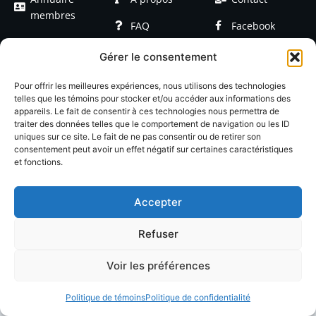
membres
FAQ
Facebook
Devenir
Formations
Linkedin
Gérer le consentement
membre
Événements
Blog / Articles
Pour offrir les meilleures expériences, nous utilisons des technologies
telles que les témoins pour stocker et/ou accéder aux informations des
appareils. Le fait de consentir à ces technologies nous permettra de
traiter des données telles que le comportement de navigation ou les ID
uniques sur ce site. Le fait de ne pas consentir ou de retirer son
consentement peut avoir un effet négatif sur certaines caractéristiques
et fonctions.
© 2026 LACOP Tous droits réservés | propulsé par
Nexlab
|
Cookies
|
Confidentialté
Accepter
Refuser
Voir les préférences
Politique de témoins
Politique de confidentialité