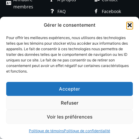
membres
FAQ
Facebook
Devenir
Formations
Linkedin
Gérer le consentement
membre
Événements
Blog / Articles
Pour offrir les meilleures expériences, nous utilisons des technologies
telles que les témoins pour stocker et/ou accéder aux informations des
appareils. Le fait de consentir à ces technologies nous permettra de
traiter des données telles que le comportement de navigation ou les ID
uniques sur ce site. Le fait de ne pas consentir ou de retirer son
consentement peut avoir un effet négatif sur certaines caractéristiques
et fonctions.
© 2026 LACOP Tous droits réservés | propulsé par
Nexlab
|
Cookies
|
Confidentialté
Accepter
Refuser
Voir les préférences
Politique de témoins
Politique de confidentialité