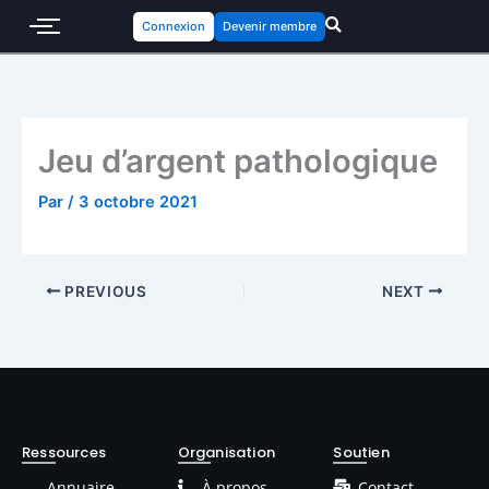
Connexion
Devenir membre
Jeu d’argent pathologique
Par
/
3 octobre 2021
PREVIOUS
NEXT
Ressources
Organisation
Soutien
Annuaire
À propos
Contact