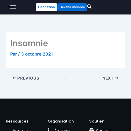
Connexion
Devenir membre
Insomnie
Par
/
3 octobre 2021
PREVIOUS
NEXT
Ressources
Organisation
Soutien
Annuaire
À propos
Contact