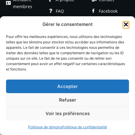
membres
FAQ
Facebook
Devenir
Formations
Linkedin
Gérer le consentement
membre
Événements
Blog / Articles
Pour offrir les meilleures expériences, nous utilisons des technologies
telles que les témoins pour stocker et/ou accéder aux informations des
appareils. Le fait de consentir à ces technologies nous permettra de
traiter des données telles que le comportement de navigation ou les ID
uniques sur ce site. Le fait de ne pas consentir ou de retirer son
consentement peut avoir un effet négatif sur certaines caractéristiques
et fonctions.
© 2026 LACOP Tous droits réservés | propulsé par
Nexlab
|
Cookies
|
Confidentialté
Accepter
Refuser
Voir les préférences
Politique de témoins
Politique de confidentialité