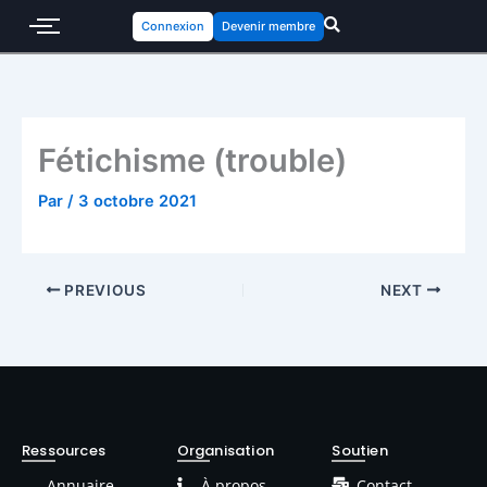
Connexion
Devenir membre
Fétichisme (trouble)
Par
/
3 octobre 2021
PREVIOUS
NEXT
Ressources
Organisation
Soutien
Annuaire
À propos
Contact