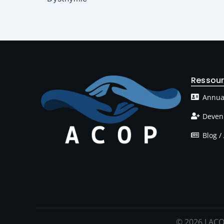
Ressou
Annua
Deven
Blog / 
© 2026 LACO