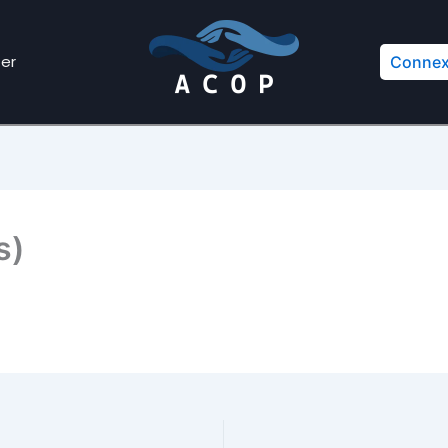
er
Connex
s)