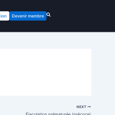
ion
Devenir membre
NEXT
Éjaculation prématurée (précoce)