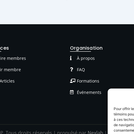
rces
Organisation
ire membres
À propos
ir membre
FAQ
Articles
Formations
Événements
Pour offrir 
témoins pour
à ces techn
de navigatio
consentement
P Tous droits réservés | propulsé par
Nexlab
|
Cookies
|
C