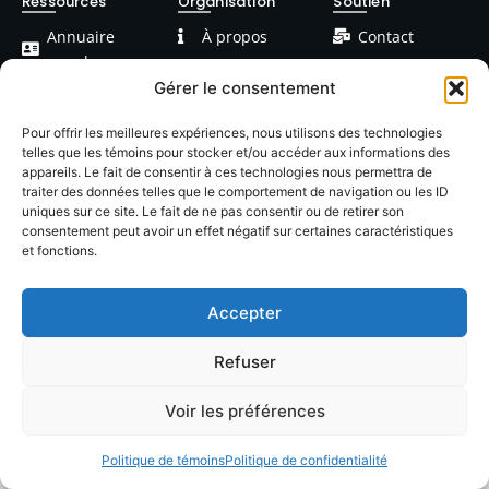
Ressources
Organisation
Soutien
Annuaire
À propos
Contact
membres
FAQ
Facebook
Gérer le consentement
Devenir
Formations
Linkedin
membre
Pour offrir les meilleures expériences, nous utilisons des technologies
telles que les témoins pour stocker et/ou accéder aux informations des
Événements
Blog / Articles
appareils. Le fait de consentir à ces technologies nous permettra de
traiter des données telles que le comportement de navigation ou les ID
uniques sur ce site. Le fait de ne pas consentir ou de retirer son
consentement peut avoir un effet négatif sur certaines caractéristiques
et fonctions.
Accepter
© 2026 LACOP Tous droits réservés | propulsé par
Nexlab
|
Cookies
|
Confidentialté
Refuser
Voir les préférences
Politique de témoins
Politique de confidentialité