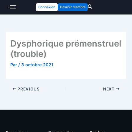
Connexion
Devenir membre
Dysphorique prémenstruel
(trouble)
Par
/
3 octobre 2021
PREVIOUS
NEXT