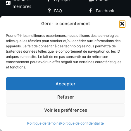
membres
FAQ
Facebook
Devenir
Formations
Linkedin
Gérer le consentement
membre
Événements
Blog / Articles
Pour offrir les meilleures expériences, nous utilisons des technologies
telles que les témoins pour stocker et/ou accéder aux informations des
appareils. Le fait de consentir à ces technologies nous permettra de
traiter des données telles que le comportement de navigation ou les ID
uniques sur ce site. Le fait de ne pas consentir ou de retirer son
consentement peut avoir un effet négatif sur certaines caractéristiques
et fonctions.
© 2026 LACOP Tous droits réservés | propulsé par
Nexlab
|
Cookies
|
Confidentialté
Accepter
Refuser
Voir les préférences
Politique de témoins
Politique de confidentialité