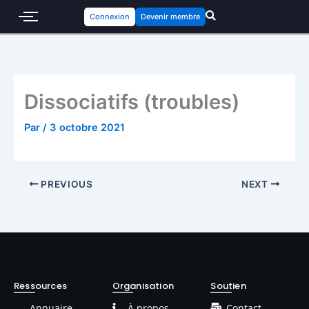
Connexion
Devenir membre
Dissociatifs (troubles)
Par
/
3 octobre 2021
PREVIOUS
NEXT
Ressources
Organisation
Soutien
Annuaire
À propos
Contact