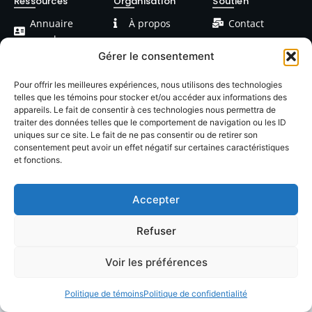
Ressources
Organisation
Soutien
Annuaire
À propos
Contact
membres
FAQ
Facebook
Gérer le consentement
Devenir
Formations
Linkedin
membre
Pour offrir les meilleures expériences, nous utilisons des technologies
telles que les témoins pour stocker et/ou accéder aux informations des
Événements
Blog / Articles
appareils. Le fait de consentir à ces technologies nous permettra de
traiter des données telles que le comportement de navigation ou les ID
uniques sur ce site. Le fait de ne pas consentir ou de retirer son
consentement peut avoir un effet négatif sur certaines caractéristiques
et fonctions.
Accepter
© 2026 LACOP Tous droits réservés | propulsé par
Nexlab
|
Cookies
|
Confidentialté
Refuser
Voir les préférences
Politique de témoins
Politique de confidentialité