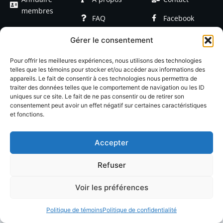
membres
FAQ
Facebook
Devenir
Formations
Linkedin
Gérer le consentement
membre
Événements
Blog / Articles
Pour offrir les meilleures expériences, nous utilisons des technologies
telles que les témoins pour stocker et/ou accéder aux informations des
appareils. Le fait de consentir à ces technologies nous permettra de
traiter des données telles que le comportement de navigation ou les ID
uniques sur ce site. Le fait de ne pas consentir ou de retirer son
consentement peut avoir un effet négatif sur certaines caractéristiques
et fonctions.
© 2026 LACOP Tous droits réservés | propulsé par
Nexlab
|
Cookies
|
Confidentialté
Accepter
Refuser
Voir les préférences
Politique de témoins
Politique de confidentialité