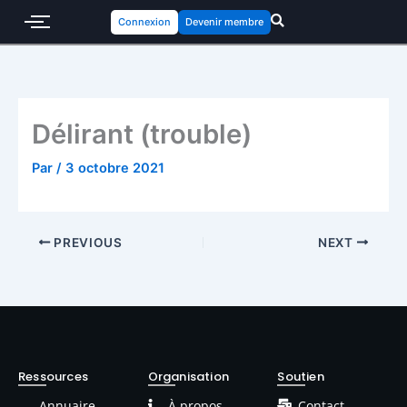
Connexion
Devenir membre
Délirant (trouble)
Par
/
3 octobre 2021
PREVIOUS
NEXT
Ressources
Organisation
Soutien
Annuaire
À propos
Contact