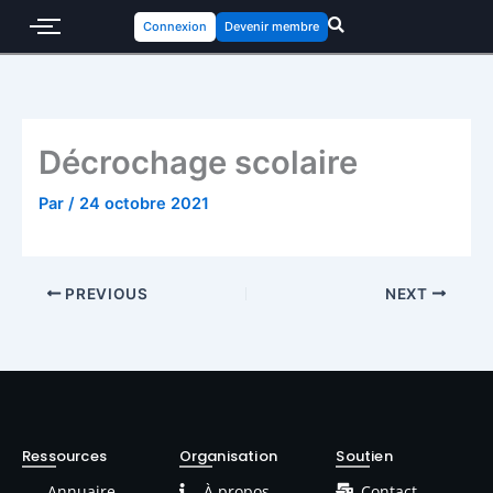
Connexion
Devenir membre
Décrochage scolaire
Par
/
24 octobre 2021
PREVIOUS
NEXT
Ressources
Organisation
Soutien
Annuaire
À propos
Contact