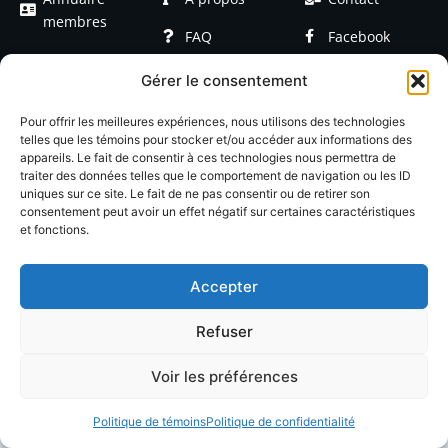
membres
FAQ
Facebook
Devenir
Formations
Linkedin
Gérer le consentement
membre
Événements
Blog / Articles
Pour offrir les meilleures expériences, nous utilisons des technologies
telles que les témoins pour stocker et/ou accéder aux informations des
appareils. Le fait de consentir à ces technologies nous permettra de
traiter des données telles que le comportement de navigation ou les ID
uniques sur ce site. Le fait de ne pas consentir ou de retirer son
consentement peut avoir un effet négatif sur certaines caractéristiques
et fonctions.
© 2026 LACOP Tous droits réservés | propulsé par
Nexlab
|
Cookies
|
Confidentialté
Accepter
Refuser
Voir les préférences
Politique de témoins
Politique de confidentialité