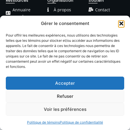
Ressources
Organisation
Soutien
Annuaire
À propos
Contact
membres
FAQ
Facebook
Gérer le consentement
Devenir
Formations
Linkedin
membre
Pour offrir les meilleures expériences, nous utilisons des technologies
telles que les témoins pour stocker et/ou accéder aux informations des
Événements
Blog / Articles
appareils. Le fait de consentir à ces technologies nous permettra de
traiter des données telles que le comportement de navigation ou les ID
uniques sur ce site. Le fait de ne pas consentir ou de retirer son
consentement peut avoir un effet négatif sur certaines caractéristiques
et fonctions.
Accepter
© 2026 LACOP Tous droits réservés | propulsé par
Nexlab
|
Cookies
|
Confidentialté
Refuser
Voir les préférences
Politique de témoins
Politique de confidentialité