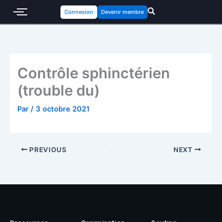
Connexion
Devenir membre
Contrôle sphinctérien
(trouble du)
Par
/
3 octobre 2021
PREVIOUS
NEXT