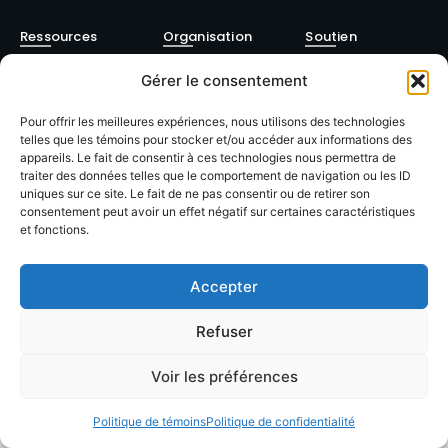
Ressources
Organisation
Soutien
Annuaire
À propos
Contact
Gérer le consentement
membres
FAQ
Facebook
Pour offrir les meilleures expériences, nous utilisons des technologies
Devenir
telles que les témoins pour stocker et/ou accéder aux informations des
Formations
Linkedin
membre
appareils. Le fait de consentir à ces technologies nous permettra de
traiter des données telles que le comportement de navigation ou les ID
Événements
Blog / Articles
uniques sur ce site. Le fait de ne pas consentir ou de retirer son
consentement peut avoir un effet négatif sur certaines caractéristiques
et fonctions.
Accepter
© 2026 LACOP Tous droits réservés | propulsé par
Nexlab
|
Cookies
|
Refuser
Confidentialté
Voir les préférences
Politique de témoins
Politique de confidentialité