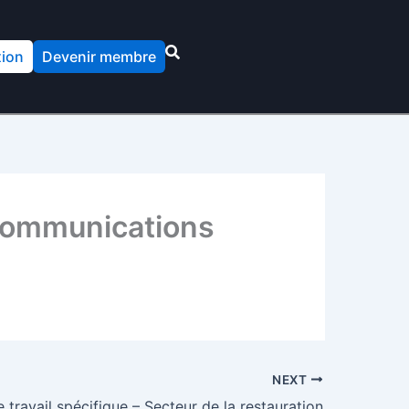
ion
Devenir membre
écommunications
NEXT
 travail spécifique – Secteur de la restauration