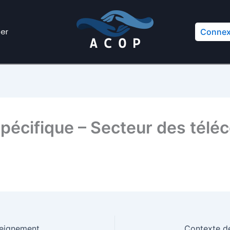
er
Connex
 spécifique – Secteur des tél
nseignement
Contexte de