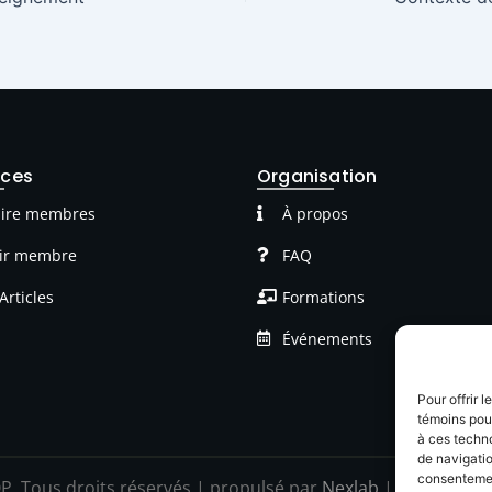
rces
Organisation
ire membres
À propos
ir membre
FAQ
Articles
Formations
Événements
Pour offrir 
témoins pour
à ces techn
de navigatio
consentement
P Tous droits réservés | propulsé par
Nexlab
|
Cookies
|
C