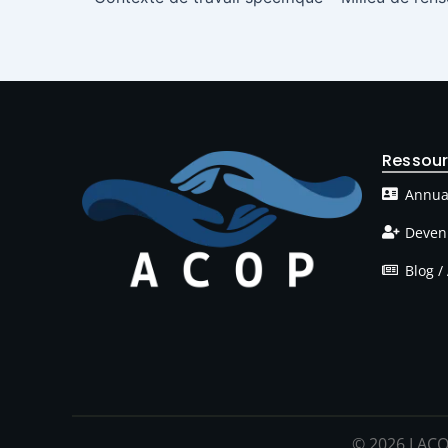
Ressou
Annua
Deven
Blog / 
© 2026 LACO