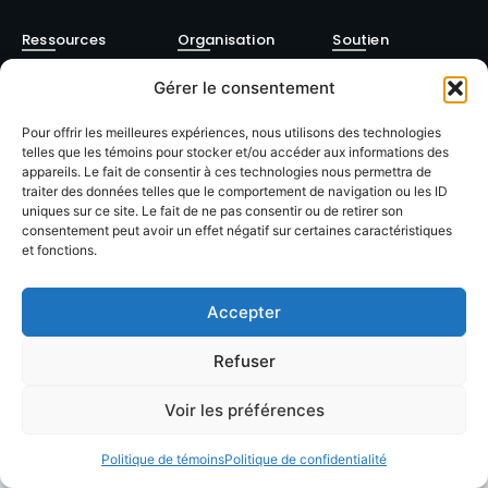
Ressources
Organisation
Soutien
Annuaire
À propos
Contact
Gérer le consentement
membres
FAQ
Facebook
Pour offrir les meilleures expériences, nous utilisons des technologies
Devenir
telles que les témoins pour stocker et/ou accéder aux informations des
Formations
Linkedin
membre
appareils. Le fait de consentir à ces technologies nous permettra de
traiter des données telles que le comportement de navigation ou les ID
Événements
Blog / Articles
uniques sur ce site. Le fait de ne pas consentir ou de retirer son
consentement peut avoir un effet négatif sur certaines caractéristiques
et fonctions.
Accepter
© 2026 LACOP Tous droits réservés | propulsé par
Nexlab
|
Cookies
|
Refuser
Confidentialté
Voir les préférences
Politique de témoins
Politique de confidentialité