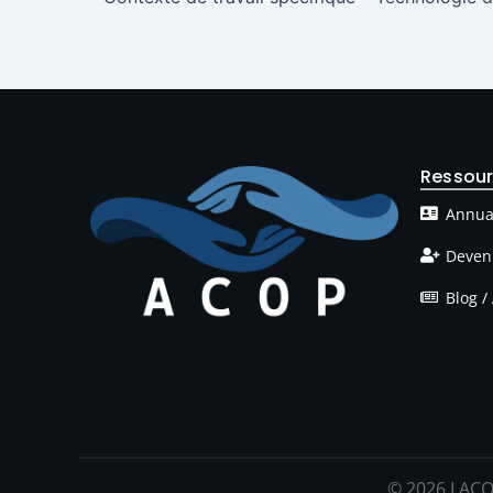
Ressou
Annua
Deven
Blog / 
© 2026 LACO