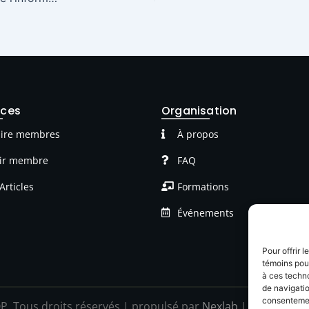
rces
Organisation
ire membres
À propos
ir membre
FAQ
Articles
Formations
Événements
Pour offrir 
témoins pour
à ces techn
de navigatio
consentement
P Tous droits réservés | propulsé par
Nexlab
|
Cookies
|
C