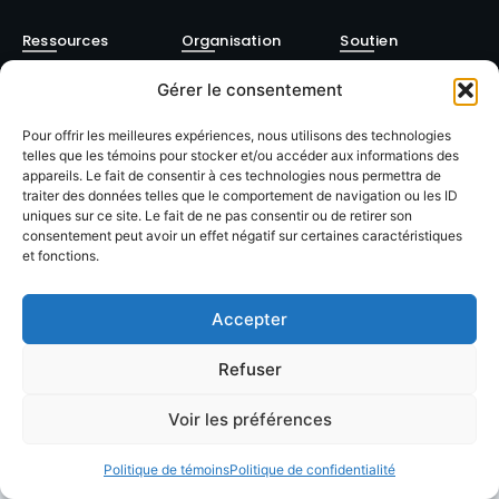
Ressources
Organisation
Soutien
Annuaire
À propos
Contact
Gérer le consentement
membres
FAQ
Facebook
Pour offrir les meilleures expériences, nous utilisons des technologies
Devenir
telles que les témoins pour stocker et/ou accéder aux informations des
Formations
Linkedin
membre
appareils. Le fait de consentir à ces technologies nous permettra de
traiter des données telles que le comportement de navigation ou les ID
Événements
Blog / Articles
uniques sur ce site. Le fait de ne pas consentir ou de retirer son
consentement peut avoir un effet négatif sur certaines caractéristiques
et fonctions.
Accepter
© 2026 LACOP Tous droits réservés | propulsé par
Nexlab
|
Cookies
|
Refuser
Confidentialté
Voir les préférences
Politique de témoins
Politique de confidentialité