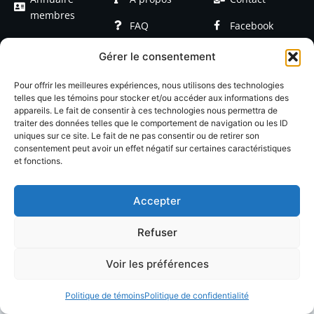
membres
FAQ
Facebook
Devenir
Formations
Linkedin
Gérer le consentement
membre
Événements
Blog / Articles
Pour offrir les meilleures expériences, nous utilisons des technologies
telles que les témoins pour stocker et/ou accéder aux informations des
appareils. Le fait de consentir à ces technologies nous permettra de
traiter des données telles que le comportement de navigation ou les ID
uniques sur ce site. Le fait de ne pas consentir ou de retirer son
consentement peut avoir un effet négatif sur certaines caractéristiques
et fonctions.
© 2026 LACOP Tous droits réservés | propulsé par
Nexlab
|
Cookies
|
Confidentialté
Accepter
Refuser
Voir les préférences
Politique de témoins
Politique de confidentialité