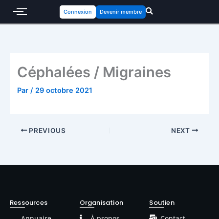
Connexion
Devenir membre
Céphalées / Migraines
Par
/
29 octobre 2021
PREVIOUS
NEXT
Ressources
Organisation
Soutien
Annuaire
À propos
Contact