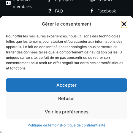
membres
FAQ
Facebook
Devenir
Formations
Linkedin
Gérer le consentement
membre
Événements
Blog / Articles
Pour offrir les meilleures expériences, nous utilisons des technologies
telles que les témoins pour stocker et/ou accéder aux informations des
appareils. Le fait de consentir à ces technologies nous permettra de
traiter des données telles que le comportement de navigation ou les ID
uniques sur ce site. Le fait de ne pas consentir ou de retirer son
consentement peut avoir un effet négatif sur certaines caractéristiques
et fonctions.
© 2026 LACOP Tous droits réservés | propulsé par
Nexlab
|
Cookies
|
Confidentialté
Accepter
Refuser
Voir les préférences
Politique de témoins
Politique de confidentialité