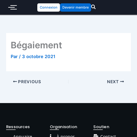
Connexion
Devenir membre
Bégaiement
Par
/
3 octobre 2021
PREVIOUS
NEXT
Ressources
Organisation
Soutien
Annuaire
À propos
Contact