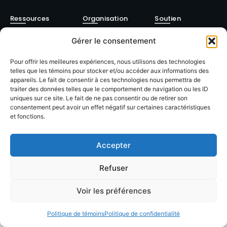
Ressources
Organisation
Soutien
Annuaire
À propos
Contact
Gérer le consentement
membres
FAQ
Facebook
Pour offrir les meilleures expériences, nous utilisons des technologies
Devenir
telles que les témoins pour stocker et/ou accéder aux informations des
Formations
Linkedin
membre
appareils. Le fait de consentir à ces technologies nous permettra de
traiter des données telles que le comportement de navigation ou les ID
Événements
Blog / Articles
uniques sur ce site. Le fait de ne pas consentir ou de retirer son
consentement peut avoir un effet négatif sur certaines caractéristiques
et fonctions.
Accepter
© 2026 LACOP Tous droits réservés | propulsé par
Nexlab
|
Cookies
|
Refuser
Confidentialté
Voir les préférences
Politique de témoins
Politique de confidentialité