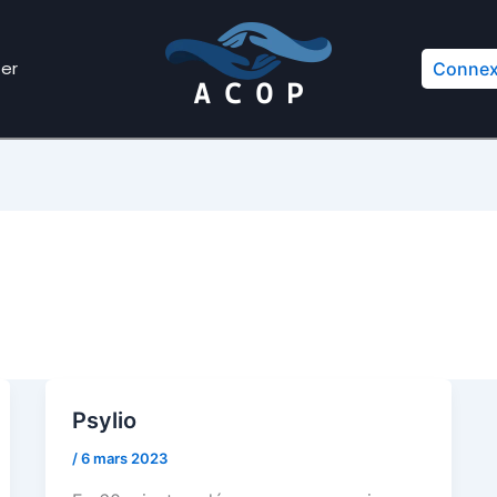
er
Connex
Psylio
/
6 mars 2023