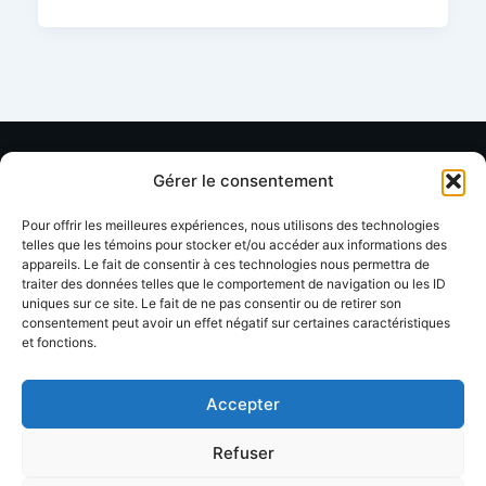
Gérer le consentement
Ressources
Organisation
Soutien
Pour offrir les meilleures expériences, nous utilisons des technologies
Annuaire
À propos
Contact
telles que les témoins pour stocker et/ou accéder aux informations des
membres
appareils. Le fait de consentir à ces technologies nous permettra de
FAQ
Facebook
traiter des données telles que le comportement de navigation ou les ID
uniques sur ce site. Le fait de ne pas consentir ou de retirer son
Devenir
Formations
Linkedin
consentement peut avoir un effet négatif sur certaines caractéristiques
membre
et fonctions.
Événements
Blog / Articles
Accepter
Refuser