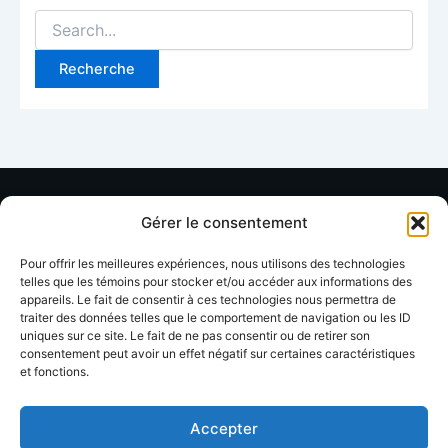
Gérer le consentement
Ressources
Organisation
Soutien
Pour offrir les meilleures expériences, nous utilisons des technologies
Annuaire
À propos
Contact
telles que les témoins pour stocker et/ou accéder aux informations des
membres
appareils. Le fait de consentir à ces technologies nous permettra de
FAQ
Facebook
traiter des données telles que le comportement de navigation ou les ID
uniques sur ce site. Le fait de ne pas consentir ou de retirer son
Devenir
Formations
Linkedin
consentement peut avoir un effet négatif sur certaines caractéristiques
membre
et fonctions.
Événements
Blog / Articles
Accepter