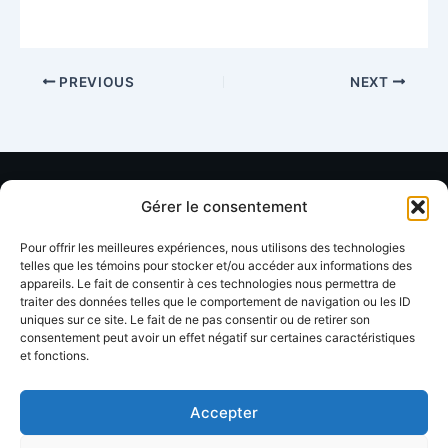
PREVIOUS
NEXT
Gérer le consentement
Ressources
Organisation
Soutien
Pour offrir les meilleures expériences, nous utilisons des technologies
Annuaire
À propos
Contact
telles que les témoins pour stocker et/ou accéder aux informations des
membres
appareils. Le fait de consentir à ces technologies nous permettra de
FAQ
Facebook
traiter des données telles que le comportement de navigation ou les ID
uniques sur ce site. Le fait de ne pas consentir ou de retirer son
Devenir
Formations
Linkedin
consentement peut avoir un effet négatif sur certaines caractéristiques
membre
et fonctions.
Événements
Blog / Articles
Accepter